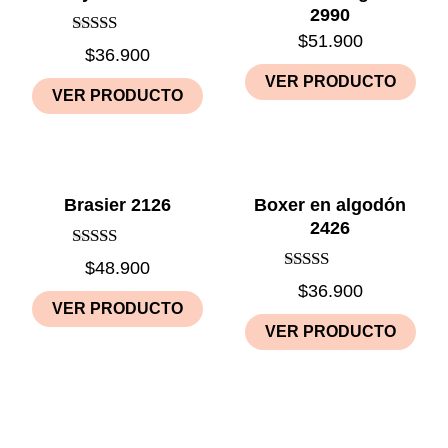
2990
$
51.900
Rated
$
36.900
5.00
out of 5
VER PRODUCTO
VER PRODUCTO
Brasier 2126
Boxer en algodón
2426
Rated
$
48.900
5.00
Rated
$
36.900
out of 5
3.00
VER PRODUCTO
out of 5
VER PRODUCTO