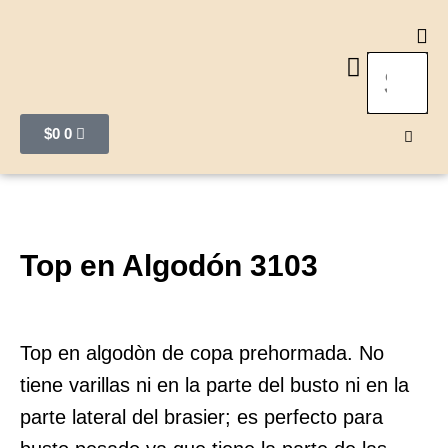
Quiero ser distribuidor
$
0
0
Top en Algodón 3103
Top en algodòn de copa prehormada. No
tiene varillas ni en la parte del busto ni en la
parte lateral del brasier; es perfecto para