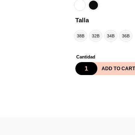
Talla
38B
32B
34B
36B
Cantidad
ADD TO CAR