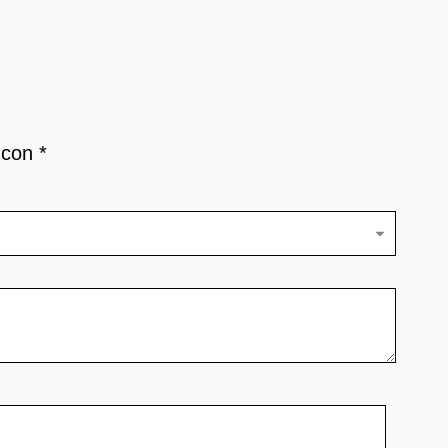
s con
*