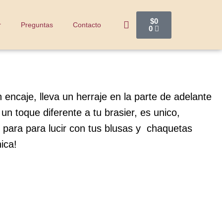
$
0
r
Preguntas
Contacto
0
n encaje, lleva un herraje en la parte de adelante
un toque diferente a tu brasier, es unico,
o para para lucir con tus blusas y chaquetas
ica!