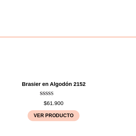
Brasier en Algodón 2152
Rated
$
61.900
5.00
out of 5
VER PRODUCTO